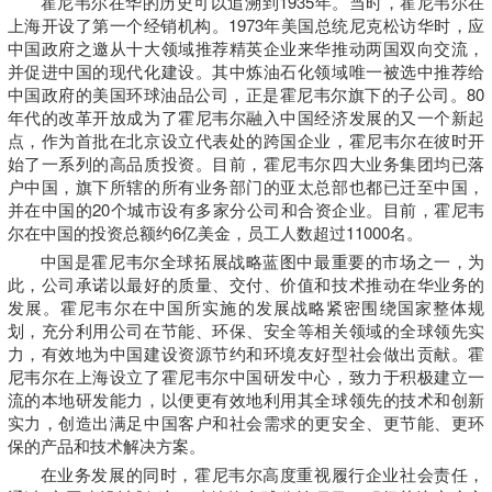
霍尼韦尔在华的历史可以追溯到1935年。当时，霍尼韦尔在
上海开设了第一个经销机构。1973年美国总统尼克松访华时，应
中国政府之邀从十大领域推荐精英企业来华推动两国双向交流，
并促进中国的现代化建设。其中炼油石化领域唯一被选中推荐给
中国政府的美国环球油品公司，正是霍尼韦尔旗下的子公司。80
年代的改革开放成为了霍尼韦尔融入中国经济发展的又一个新起
点，作为首批在北京设立代表处的跨国企业，霍尼韦尔在彼时开
始了一系列的高品质投资。目前，霍尼韦尔四大业务集团均已落
户中国，旗下所辖的所有业务部门的亚太总部也都已迁至中国，
并在中国的20个城市设有多家分公司和合资企业。目前，霍尼韦
尔在中国的投资总额约6亿美金，员工人数超过11000名。
中国是霍尼韦尔全球拓展战略蓝图中最重要的市场之一，为
此，公司承诺以最好的质量、交付、价值和技术推动在华业务的
发展。霍尼韦尔在中国所实施的发展战略紧密围绕国家整体规
划，充分利用公司在节能、环保、安全等相关领域的全球领先实
力，有效地为中国建设资源节约和环境友好型社会做出贡献。霍
尼韦尔在上海设立了霍尼韦尔中国研发中心，致力于积极建立一
流的本地研发能力，以便更有效地利用其全球领先的技术和创新
实力，创造出满足中国客户和社会需求的更安全、更节能、更环
保的产品和技术解决方案。
在业务发展的同时，霍尼韦尔高度重视履行企业社会责任，