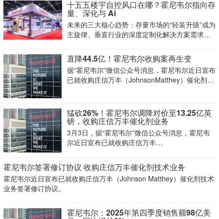
十五五楼宇自控风口在哪？霍尼韦尔指向存
量、深化与 Ai
未来的三大核心趋势：存量市场的“轻装升级”成为
主旋律、垂直行业的深度定制化解决方案需求爆
发，以及人工智能（AI）正从概念走向实战，成
为实现“能碳双控”闭环的关键引擎。
直降44.5亿！霍尼韦尔收购案再生变
据“霍尼韦尔”微信公众号消息，霍尼韦尔近日宣布
已就收购庄信万丰（JohnsonMatthey）催化剂技
术业务签署修订协议。
猛砍26%！霍尼韦尔调降对价至13.25亿英
镑，收购庄信万丰催化剂业务
3月3日，据“霍尼韦尔”微信公众号消息，霍尼韦
尔近日宣布已就收购庄信万丰
（JohnsonMatthey）催化剂技术业务签署修订协
议
霍尼韦尔签署修订协议 收购庄信万丰催化剂技术业务
霍尼韦尔近日宣布已就收购庄信万丰（Johnson Matthey）催化剂技术
业务签署修订协议。
霍尼韦尔：2025年第四季度销售额98亿美