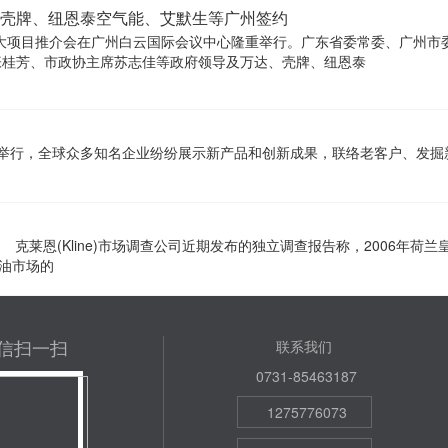
壳牌、纽恩泰空气能、艾默生等广州签约
4年重大项目推介会在广州白云国际会议中心隆重举行。广东省委常委、广州
张桂芳、市政协主席苏志佳等政府领导及万达、壳牌、纽恩泰
京举行，全球众多知名企业纷纷展示新产品和创新成果，联络老客户、发掘
莱恩(Kline)市场调查公司近期发布的独立调查报告称，2006年荷兰皇
油市场的
信扫一扫
联系我们
0731-85463187
1275776073