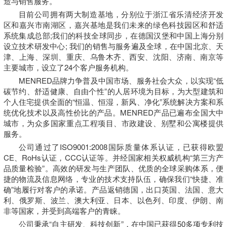
造与销售服务。
目前公司拥有两大制造基地，分别位于浙江省乐清经济开发
区和嘉兴市南湖区，嘉兴基地是我们未来的绿色科技园区和舒适
系统集成总部;我们的科技全球同步，在德国汉堡和中国上海分别
设立技术研发中心; 我们的销售与服务遍及全球，在中国北京、天
津、上海、深圳、重庆、乌鲁木齐、西安、沈阳、济南、南京等
主要城市，设立了24个客户服务机构。
MENRED品牌力争普及中国市场、服务社会大众，以实现“低
碳节约、舒适健康、自由个性”的人居环境为目标，为大型建筑和
个人住宅提供全面的“恒温、恒湿，新风、净化”系统解决方案和系
统优化技术以及高性价比的产品。MENRED产品已遍布全国大中
城市，为众多国家重点工程项目、市政建设、别墅和公寓楼提供
服务。
公司通过了ISO9001:2008国际质量体系认证，已获得欧盟
CE、RoHs认证，CCC认证等。并经国家相关权威机构“第三方产
品质量检验”。高效的研发与生产团队、优质的全球采购体系，便
捷的物流及信息网络，专业的技术支持队伍，确保我们“快捷、准
确”地履行对客户的承诺。产品返销德国，出口英国、法国、意大
利、俄罗斯、波兰、澳大利亚、日本、以色列、印度、伊朗、南
非等国家，并受到高端客户的青睐。
公司秉承“自主研发、科技创新”，在中国已获得50多项专利技