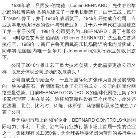
1936年底，吕西安-伯纳德（Lucien BERNARD）先生在巴黎
北部的拉普莱纳-圣德尼建立了一座电机制造厂。由于二战，该厂
于1939年停工，并于1946年战后复工。1949年开始成立公司，专
业从事电动执行器的设计与制造业务，并于六十年代在德国建立
了第一家子公司。1981年公司更名为L.BERNARD，属于有限公
司，同时委任艾蒂安-伯纳德（Etienne BERNARD）先生担任首席
执行官。1989年，新厂在鲁瓦西戴高乐机场附近的戈内斯落成，
同年将法国国内唯一竞争对手Joucomatic的执行器业务收归旗
下。
公司于2010年推出若干重大技术创新，为此需要更改公司名
称，以充分体现公司强劲的发展势头！
公司自成立伊始至今，一直把国际化扩张作为自身发展战略
的一块关键基石。近期随着北京子公司的成立，公司的国际化网
络更显强势。目前BERNARD CONTROLS的全球化网络汇集了30
多家代理商，并在曼谷、迪拜和莫斯科设有三个代表处，此外还
在法国、北京、比利时、科隆、休斯顿、马德里以及米兰成立了7
家子公司。
身为核能市场上的领军企业，BERNARD CONTROLS也是国
际电力、水利、工业、油气等行业执行器市场上首屈一指的企业
之一。集团现有员工350名，为全球各地要求最为苛刻的各行各业